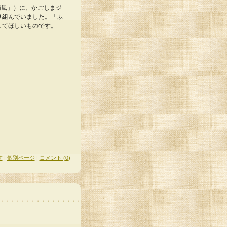
南風」）に、かごしまジ
り組んでいました。「ふ
してほしいものです。
す
|
個別ページ
|
コメント (0)
。