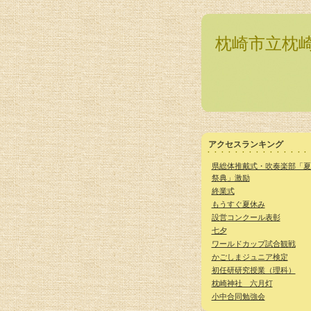
枕崎市立枕
アクセスランキング
県総体推戴式・吹奏楽部「夏
祭典」激励
終業式
もうすぐ夏休み
設営コンクール表彰
七夕
ワールドカップ試合観戦
かごしまジュニア検定
初任研研究授業（理科）
枕崎神社 六月灯
小中合同勉強会