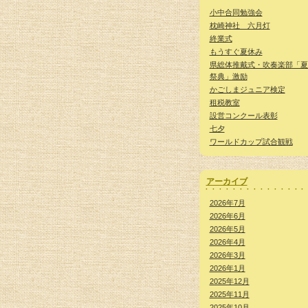
小中合同勉強会
枕崎神社 六月灯
終業式
もうすぐ夏休み
県総体推戴式・吹奏楽部「夏
祭典」激励
かごしまジュニア検定
租税教室
設営コンクール表彰
七夕
ワールドカップ試合観戦
アーカイブ
2026年7月
2026年6月
2026年5月
2026年4月
2026年3月
2026年1月
2025年12月
2025年11月
2025年10月