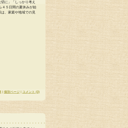
大切に」「しっかり考え
ら４５日間の夏休みが始
様は、家庭や地域での見
事
|
個別ページ
|
コメント (0)