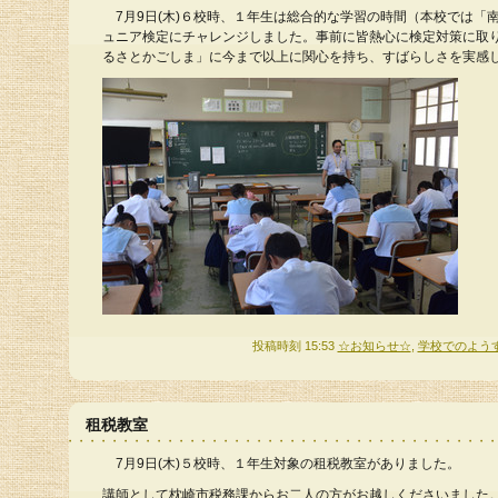
7月9日(木)６校時、１年生は総合的な学習の時間（本校では「
ュニア検定にチャレンジしました。事前に皆熱心に検定対策に取
るさとかごしま」に今まで以上に関心を持ち、すばらしさを実感
投稿時刻 15:53
☆お知らせ☆
,
学校でのよう
租税教室
7月9日(木)５校時、１年生対象の租税教室がありました。
講師として枕崎市税務課からお二人の方がお越しくださいました