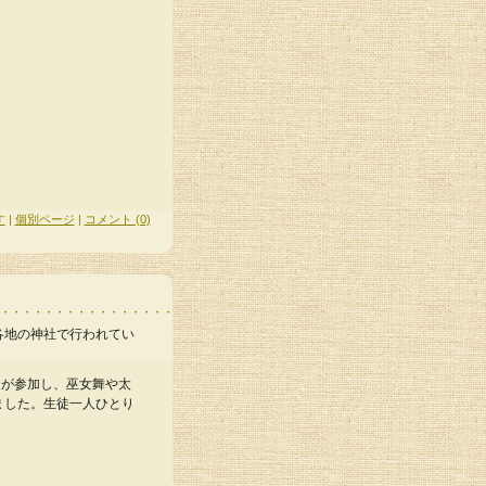
す
|
個別ページ
|
コメント (0)
各地の神社で行われてい
徒が参加し、巫女舞や太
ました。生徒一人ひとり