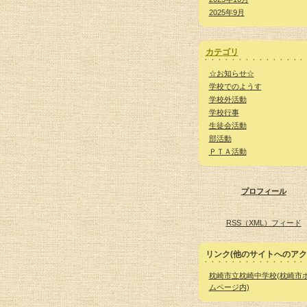
2025年9月
カテゴリ
☆お知らせ☆
学校でのようす
学校外活動
学校行事
生徒会活動
部活動
ＰＴＡ活動
プロフィール
RSS（XML）フィード
リンク(他のサイトへのアク
枕崎市立枕崎中学校(枕崎市
ムページ内)