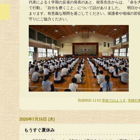
代表による１学期の反省の発表のあと、校長先生からは、「命を
て行動」「自分を磨くこと」について話がありました。 明日か
まります。有意義な期間を過ごしてください。保護者や地域の皆
守りにご協力ください。
投稿時刻 11:52
学校でのようす
,
学校行
2026年7月16日 (木)
もうすぐ夏休み