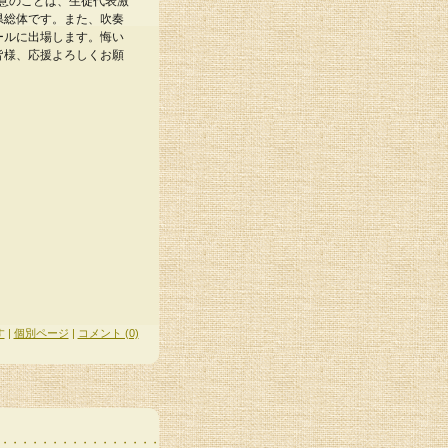
決意のことば、生徒代表激
県総体です。また、吹奏
ールに出場します。悔い
皆様、応援よろしくお願
す
|
個別ページ
|
コメント (0)